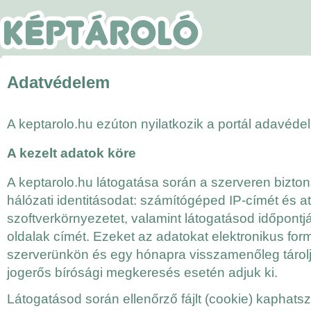
Adatvédelem
A keptarolo.hu ezúton nyilatkozik a portál adavédelm
A kezelt adatok köre
A keptarolo.hu látogatása során a szerveren bizton
hálózati identitásodat: számítógéped IP-címét és at
szoftverkörnyezetet, valamint látogatásod időpontjá
oldalak címét. Ezeket az adatokat elektronikus for
szerverünkön és egy hónapra visszamenőleg tárolj
jogerős bírósági megkeresés esetén adjuk ki.
Látogatásod során ellenőrző fájlt (cookie) kaphats