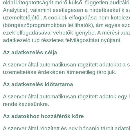
oldal látogatottságát mérő külső, független auditáló
Analytics), valamint esetlegesen a hirdetéseket kis
üzemeltetőjétől. A cookiek elfogadása nem kötelez
(böngészőprogramokban letilthatók), ám egyes szo
ezek elfogadásával vehetők igénybe. A mérési ada
adatkezeló tud részletes felvilágosítást nyújtani.
Az adatkezelés célja
A szerver által automatikusan rögzített adatokat a
üzemeltetése érdekében átmenetileg tároljuk.
Az adatkezelés időtartama
A szerver által automatikusan rögzített adatok egy
rendelkezésünkre.
Az adatokhoz hozzáférők köre
A szerver által rögzített és egy hónapig tárolt adat